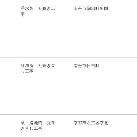
手水舎 瓦葺き工
南丹市園部町船岡
事
社務所 瓦葺き直
南丹市日吉町
し工事
蔵・路地門 瓦葺
京都市右京区京北
き直し工事