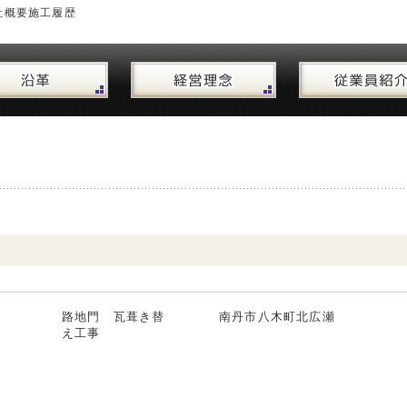
社概要
施工履歴
路地門 瓦葺き替
南丹市八木町北広瀬
え工事