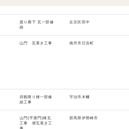
渡り廊下 瓦一部修
左京区田中
繕
山門 瓦葺き工事
南丹市日吉町
拝殿降り棟一部修
宇治市木幡
繕工事
山門(平唐門)棟瓦
群馬県伊勢崎市
工事 塀瓦葺き工
事