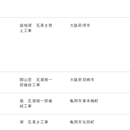
院
築地塀 瓦葺き替
大阪府堺市
え工事
開山堂 瓦屋根一
大阪府尼崎市
部修繕工事
蔵 瓦屋根一部修
亀岡市東本梅町
繕工事
塀 瓦葺き工事
亀岡市矢田町