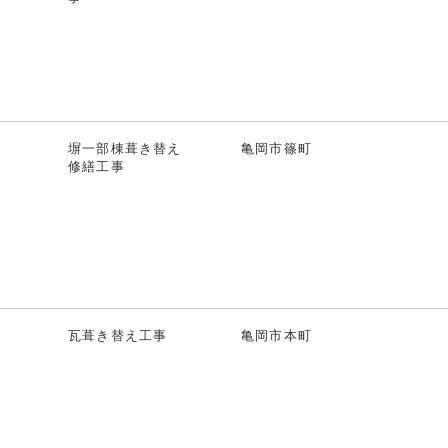
塀一部棟葺き替え
亀岡市篠町
修繕工事
瓦葺き替え工事
亀岡市本町