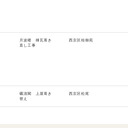
月波楼 棟瓦葺き
西京区桂御苑
直し工事
礪清閣 上屋葺き
西京区松尾
替え