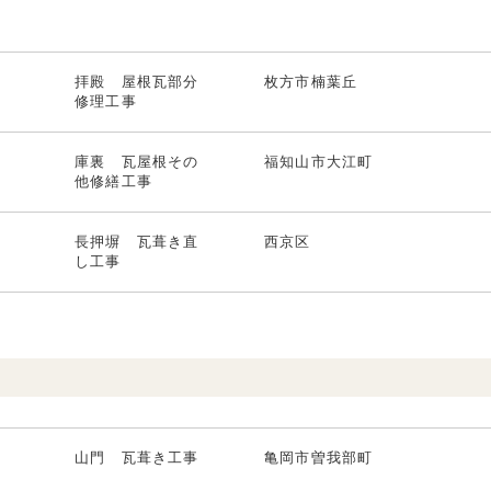
拝殿 屋根瓦部分
枚方市楠葉丘
修理工事
庫裏 瓦屋根その
福知山市大江町
他修繕工事
長押塀 瓦葺き直
西京区
し工事
山門 瓦葺き工事
亀岡市曽我部町