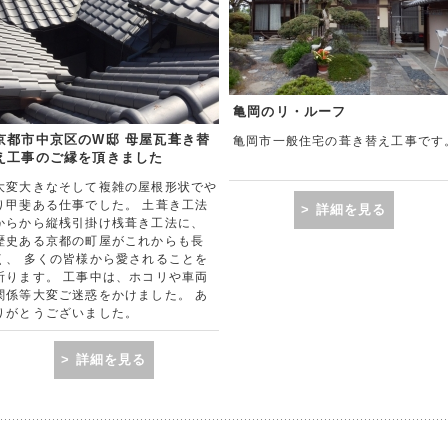
亀岡のリ・ルーフ
京都市中京区のW邸 母屋瓦葺き替
亀岡市一般住宅の葺き替え工事です
え工事のご縁を頂きました
大変大きなそして複雑の屋根形状でや
り甲斐ある仕事でした。 土葺き工法
> 詳細を見る
からから縦桟引掛け桟葺き工法に、
歴史ある京都の町屋がこれからも長
く、 多くの皆様から愛されることを
祈ります。 工事中は、ホコリや車両
関係等大変ご迷惑をかけました。 あ
りがとうございました。
> 詳細を見る