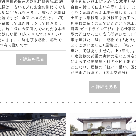
京丹波町の旧家の路地門修復完成 施
魂を込めた施工!これから100年瓦が
主様は、古いモノにお金お掛けてでも
自信を持って住まいを守ります。 
大切に守られるお考え。腐った木部は
うやく瓦葺き替え工事完成しました
勿論ですが、今回 出来るだけ古い瓦
土葺き→縦桟引っ掛け桟葺き施工へ
も補修して葺き直しをして頂きまし
施主様に長く喜んでいただける施工
た。施主様に大変喜んでいただき本当
耐震 ガイドライン工法による仕事
に嬉しい限り!永く喜んで頂きたいと
型の瓦はやっぱり安心間違いなし‼ 
思います。ご縁を頂き感謝、感謝で
事を頂けたご縁に、感謝です‼あり
す‼有り難いです!
とうございました! 屋根は、「軽い
重い」ではありません。 R7年4月
り建築物の荷重の実体に応じた算定
> 詳細を見る
によって必要壁量・柱の小径を出す
とになり、屋根の「軽い・重い」区
が廃止されます。 (国土交通省)
> 詳細を見る