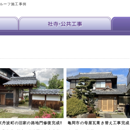
･ルーフ施工事例
京丹波町の旧家の路地門修復完成‼
亀岡市の母屋瓦葺き替え工事完成