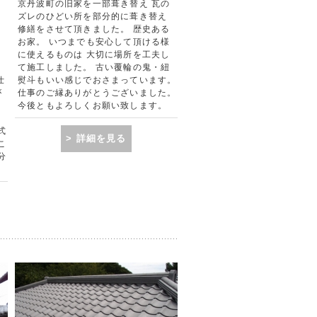
京丹波町の旧家を一部葺き替え 瓦の
よ
ズレのひどい所を部分的に葺き替え
!
修繕をさせて頂きました。 歴史ある
、
お家。 いつまでも安心して頂ける様
。
に使えるものは 大切に場所を工夫し
和
て施工しました。 古い覆輪の鬼・紐
仕
熨斗もいい感じでおさまっています。
が
仕事のご縁ありがとうございました。
・
今後ともよろしくお願い致します。
よ
式
> 詳細を見る
こ
分