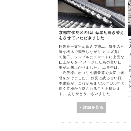
京都市伏見区のI邸 母屋瓦葺き替え
をさせていただきました
軒先を一文字瓦葺きで施工、野地の不
陸を桟木で調整しながら カエズ鬼に
て施工、シンプルにスマートに上品な
仕上がりを イメージした為の良い仕
事が出来上がりました。 工事中は、
ご近所様にホコリや騒音等で大変ご迷
惑をかけました。 伏見に残る古い日
本建築が、これからまた50年100年と
長く皆様から愛されることを願いま
す。 ありがとうございました。
> 詳細を見る