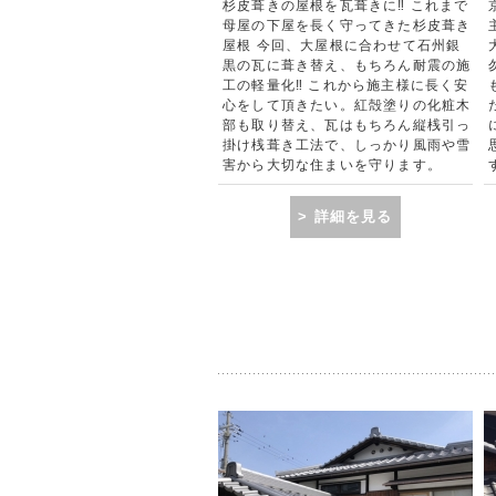
杉皮葺きの屋根を瓦葺きに‼ これまで
母屋の下屋を長く守ってきた杉皮葺き
屋根 今回、大屋根に合わせて石州銀
黒の瓦に葺き替え、もちろん耐震の施
工の軽量化‼ これから施主様に長く安
心をして頂きたい。紅殻塗りの化粧木
部も取り替え、瓦はもちろん縦桟引っ
掛け桟葺き工法で、しっかり風雨や雪
害から大切な住まいを守ります。
> 詳細を見る