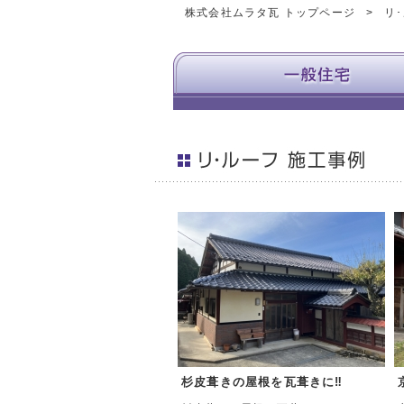
株式会社ムラタ瓦 トップページ
リ
杉皮葺きの屋根を瓦葺きに‼