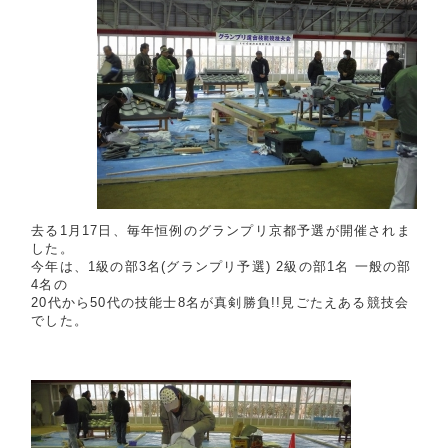
去る1月17日、毎年恒例のグランプリ京都予選が開催されま
した。
今年は、1級の部3名(グランプリ予選) 2級の部1名 一般の部
4名の
20代から50代の技能士8名が真剣勝負!!見ごたえある競技会
でした。