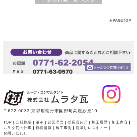
〒622-0032 京都府南丹市園部町高屋妙見10
TOP
|
会社概要
|
沿革
|
経営理念
|
従業員紹介
|
施工履歴
|
施工内容
|
ムラタ瓦の仕事
|
新着情報
|
施工事例
|
雨漏りレスキュー
|
お問い合わせ